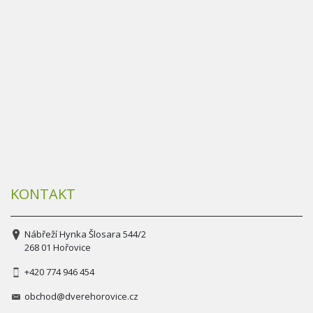
KONTAKT
Nábřeží Hynka Šlosara 544/2
268 01 Hořovice
+420 774 946 454
obchod@dverehorovice.cz