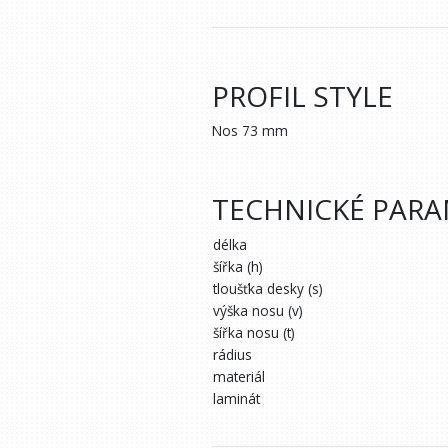
PROFIL STYLE
Nos 73 mm
TECHNICKÉ PAR
délka
šířka (h)
tloušťka desky (s)
výška nosu (v)
šířka nosu (t)
rádius
materiál
laminát