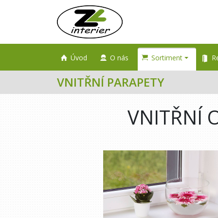
Úvod
O nás
Sortiment
R
VNITŘNÍ PARAPETY
VNITŘNÍ O