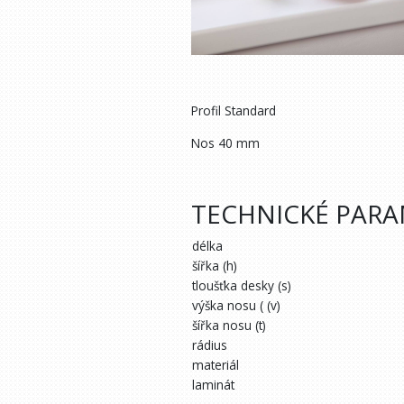
Profil Standard
Nos 40 mm
TECHNICKÉ PAR
délka
šířka (h)
tloušťka desky (s)
výška nosu ( (v)
šířka nosu (t)
rádius
materiál
laminát