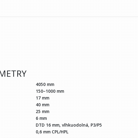
AMETRY
4050 mm
150–1000 mm
17 mm
40 mm
25 mm
6 mm
DTD 16 mm, vlhkuodolná, P3/P5
0,6 mm CPL/HPL