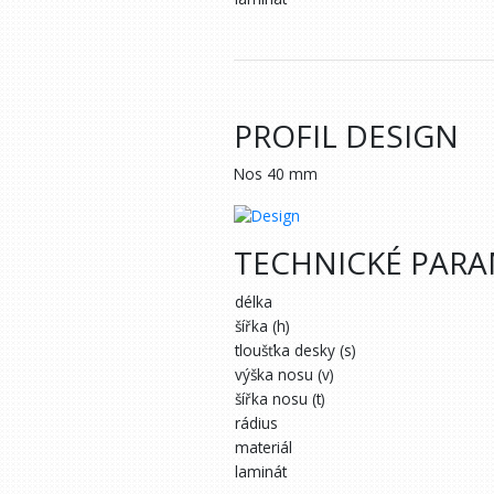
PROFIL DESIGN
Nos 40 mm
TECHNICKÉ PAR
délka
šířka (h)
tloušťka desky (s)
výška nosu (v)
šířka nosu (t)
rádius
materiál
laminát