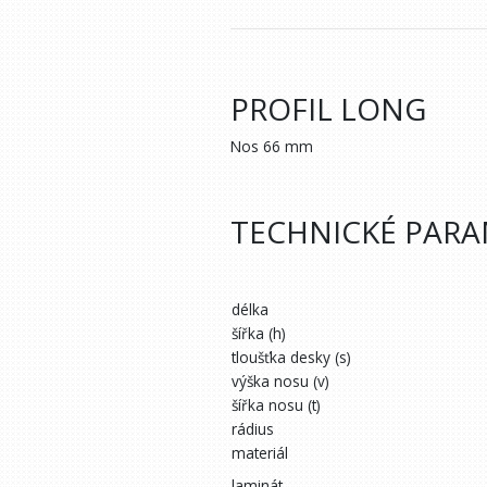
PROFIL LONG
Nos 66 mm
TECHNICKÉ PAR
délka
šířka (h)
tloušťka desky (s)
výška nosu (v)
šířka nosu (t)
rádius
materiál
laminát