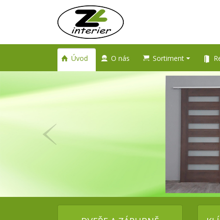
Úvod
O nás
Sortiment
R
Předcházející