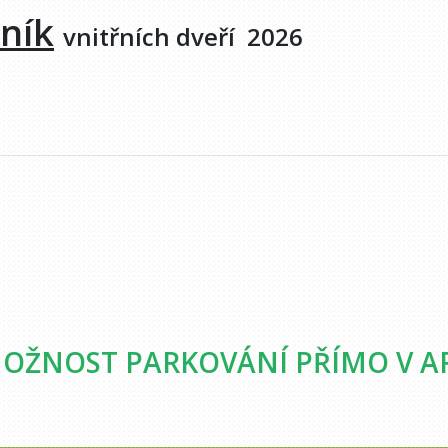
ník
vnitřních dveří 20
OŽNOST PARKOVÁNÍ PŘÍMO V A