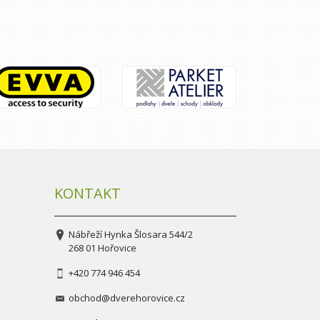
KONTAKT
Nábřeží Hynka Šlosara 544/2
268 01 Hořovice
+420 774 946 454
obchod@dverehorovice.cz