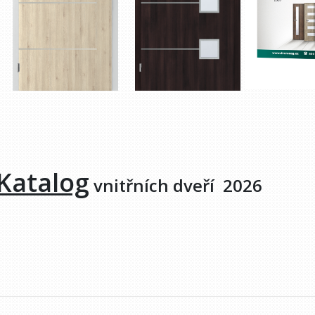
Katalog
vnitřních dveří
20