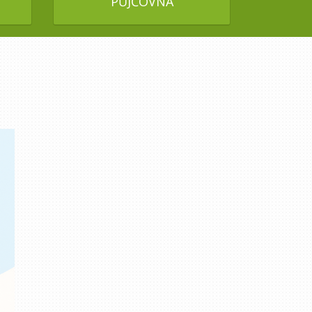
PŮJČOVNA